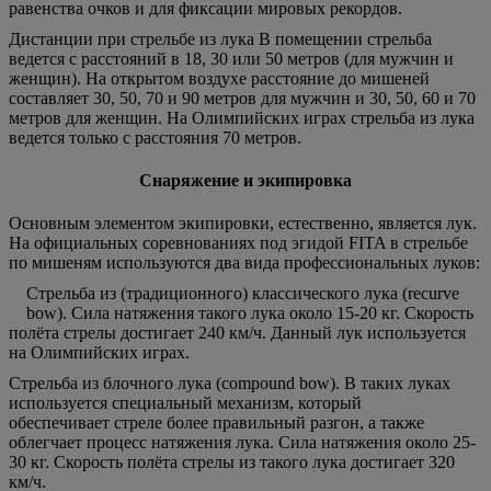
равенства очков и для фиксации мировых рекордов.
Дистанции при стрельбе из лука В помещении стрельба
ведется с расстояний в 18, 30 или 50 метров (для мужчин и
женщин). На открытом воздухе расстояние до мишеней
составляет 30, 50, 70 и 90 метров для мужчин и 30, 50, 60 и 70
метров для женщин. На Олимпийских играх стрельба из лука
ведется только с расстояния 70 метров.
Снаряжение и экипировка
Основным элементом экипировки, естественно, является лук.
На официальных соревнованиях под эгидой FITA в стрельбе
по мишеням используются два вида профессиональных луков:
Стрельба из (традиционного) классического лука (recurve
bow). Сила натяжения такого лука около 15-20 кг. Скорость
полёта стрелы достигает 240 км/ч. Данный лук используется
на Олимпийских играх.
Стрельба из блочного лука (compound bow). В таких луках
используется специальный механизм, который
обеспечивает стреле более правильный разгон, а также
облегчает процесс натяжения лука. Сила натяжения около 25-
30 кг. Скорость полёта стрелы из такого лука достигает 320
км/ч.