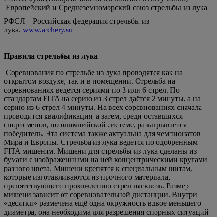
Европейский и Среднеземноморский союз стрельбы из лука
РФСЛ – Российская федерация стрельбы из
лука.
www.archery.su
Правила стрельбы из лука
Соревнования по стрельбе из лука проводятся как на
открытом воздухе, так и в помещении. Стрельба на
соревнованиях ведется сериями по 3 или 6 стрел. По
стандартам FITA на серию из 3 стрел даётся 2 минуты, а на
серию из 6 стрел 4 минуты. На всех соревнованиях сначала
проводится квалификация, а затем, среди оставшихся
спортсменов, по олимпийской системе, разыгрывается
победитель. Эта система также актуальна для чемпионатов
Мира и Европы. Стрельба из лука ведется по одобренным
FITA мишеням. Мишени для стрельбы из лука сделаны из
бумаги с изображенными на ней концентрическими кругами
разного цвета. Мишени крепятся к специальным щитам,
которые изготавливаются из прочного материала,
препятствующего прохождению стрел насквозь. Размер
мишени зависит от соревновательной дистанции. Внутри
«десятки» размечена ещё одна окружность вдвое меньшего
диаметра, она необходима для разрешения спорных ситуаций